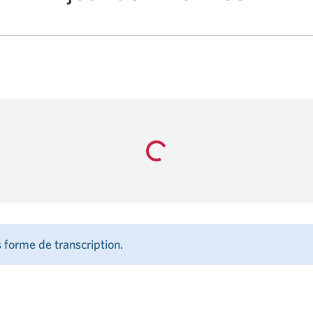
ONOMIQUE ET DE TAU
DE MI-ANNÉE
Loading...
 forme de transcription.