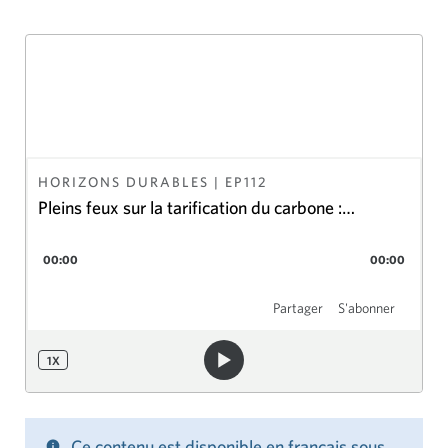
HORIZONS DURABLES
| EP
112
Pleins feux sur la tarification du carbone :
L’entente Canada–Alberta est-elle à la hauteur?
00:00
00:00
Partager
S'abonner
1
X
Ce contenu est disponible en français sous