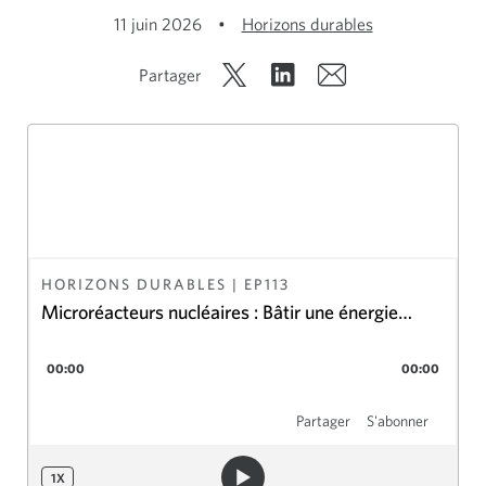
11 juin 2026
•
Horizons durables
Partager
HORIZONS DURABLES
| EP
113
Microréacteurs nucléaires : Bâtir une énergie
résiliente pour le développement de l’Arctique
00:00
00:00
canadien et les ambitions exploratoires de lune du
Canada
Partager
S'abonner
1
X