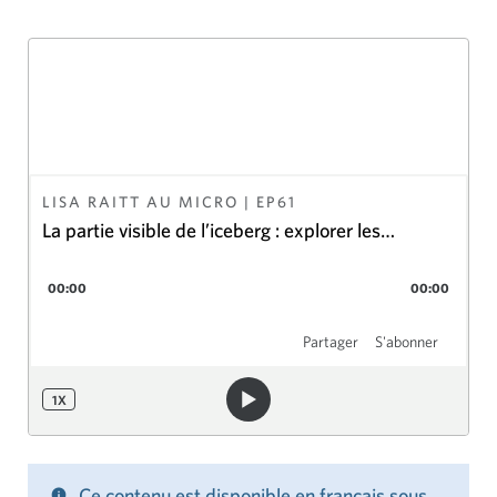
LISA RAITT AU MICRO
| EP
61
La partie visible de l’iceberg : explorer les
occasions économiques de la stratégie industrielle
00:00
00:00
de défense
Partager
S'abonner
1
X
Ce contenu est disponible en français sous