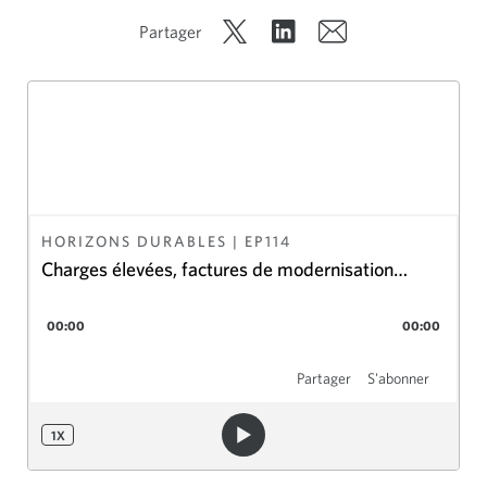
Partager
HORIZONS DURABLES
| EP
114
Charges élevées, factures de modernisation
encore plus élevées: Le coût de l’expansion du
00:00
00:00
réseau de transmission
Partager
S'abonner
1
X